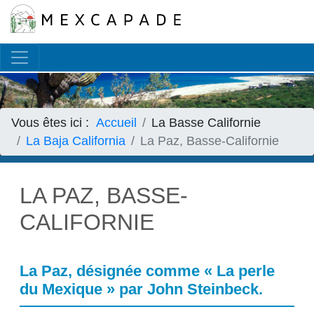
Français
▼
Vous êtes ici :
Accueil
La Basse Californie
La Baja California
La Paz, Basse-Californie
LA PAZ, BASSE-
CALIFORNIE
La Paz, désignée comme « La perle
du Mexique » par John Steinbeck.